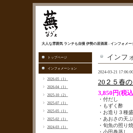
大人な雰囲気 ランチも自慢 伊勢の居酒屋 - インフォメーション
インフ
トップページ
インフォメーション
2024-03-21 17:06:0
2026-05（1）
20２５春
2026-04（1）
3,850円(税込
2025-10（2）
・付だし
2025-07（1）
・もずく酢
2025-05（1）
・お造り３種
・あおさの天
2025-02（1）
・旬魚の照り
2024-03（1）
・小田巻蒸し