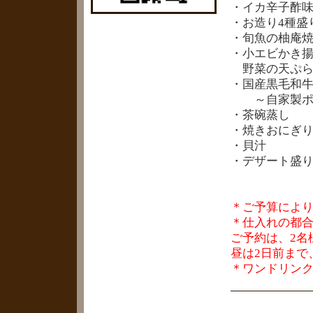
・イカ辛子酢
・お造り4種盛
・旬魚の柚庵
・小エビかき
野菜の天ぷ
・国産黒毛和
～自家製ポン
・茶碗蒸し
・焼きおにぎ
・貝汁
・デザート盛
＊ご予算によ
＊仕入れの都
ご予約は、2名
昼は2日前まで
＊ワンドリン