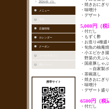
2024-01（1）
・焼きおにぎ
・味噌汁
メニュー
・デザート
予約
5,000円
（税
店舗情報
・付だし
・もずく酢
カレンダー
・お造り4種盛
クーポン
・旬魚の柚庵
・小エビかき
メールマガジン
野菜の天ぷ
・国産豚しゃ
求人ページ
～自家製ポン
・茶碗蒸し
・焼きおにぎ
携帯サイト
・味噌汁
・デザート盛
6500円（税
・付だし