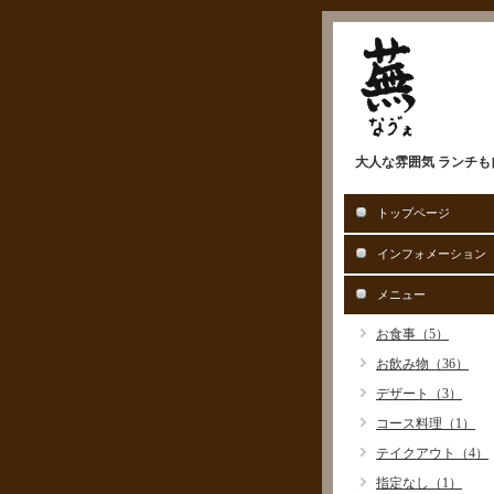
大人な雰囲気 ランチも
トップページ
インフォメーション
メニュー
お食事（5）
お飲み物（36）
デザート（3）
コース料理（1）
テイクアウト（4）
指定なし（1）